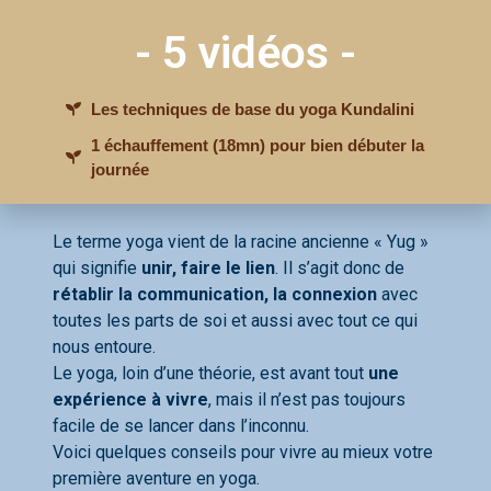
- 5 vidéos -
Les techniques de base du yoga Kundalini
1 échauffement (18mn) pour bien débuter la
journée
Le terme yoga vient de la racine ancienne « Yug »
J'accède à MON GUIDE
GRATUIT
qui signifie
unir, faire le lien
. Il s’agit donc de
rétablir la communication, la connexion
avec
toutes les parts de soi et aussi avec tout ce qui
nous entoure.
Le yoga, loin d’une théorie, est avant tout
une
expérience à vivre
, mais il n’est pas toujours
facile de se lancer dans l’inconnu.
Voici quelques conseils pour vivre au mieux votre
première aventure en yoga.