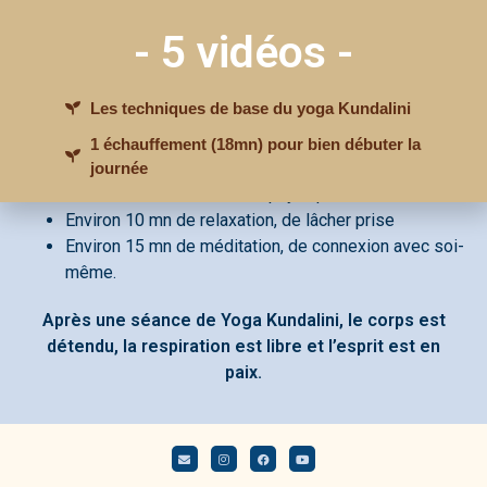
- 5 vidéos -
Nos cours de Yoga Kundalini durent 1h30 et se
divisent en 4 parties :
Les techniques de base du yoga Kundalini
1 échauffement (18mn) pour bien débuter la
Environ 15 mn d’introduction et d’échauffement
journée
Environ 50 mn d’exercices physiques
Environ 10 mn de relaxation, de lâcher prise
J'accède à MON GUIDE
Environ 15 mn de méditation, de connexion avec soi-
GRATUIT
même.
Après une séance de Yoga Kundalini, le corps est
détendu, la respiration est libre et l’esprit est en
paix.