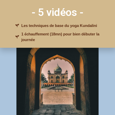
toujours globalement sur notre être, mais qui sont
- 5 vidéos -
spécifiques aussi à un aspect de nous-mêmes.
Les techniques de base du yoga Kundalini
1 échauffement (18mn) pour bien débuter la
journée
J'accède à MON GUIDE
GRATUIT