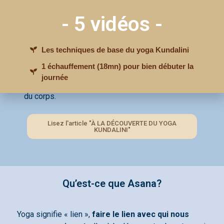
- 5 vidéos -
Le terme Asana se traduit littéralement par «
le
fait de s’assoir
» ou «
la manière d’être assis
« .
Mais dans le yoga, il désigne autant la posture
Les techniques de base du yoga Kundalini
assise que tout exercice corporel,
toute posture
1 échauffement (18mn) pour bien débuter la
rituelle
. Dans une utilisation plus courante, il
journée
indique une «
situation
» ou une simple posture
du corps.
J'accède à MON GUIDE
GRATUIT
Lisez l'article "À LA DÉCOUVERTE DU YOGA
KUNDALINI"
Qu’est-ce que Asana?
Yoga signifie « lien »,
faire le lien avec qui nous