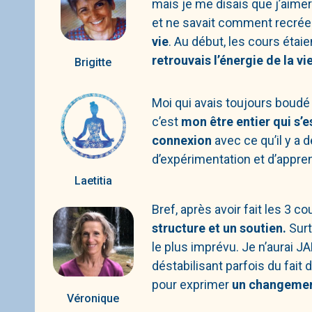
mais je me disais que j’aime
et ne savait comment recréer
vie
. Au début, les cours éta
retrouvais l’énergie de la v
Brigitte
Moi qui avais toujours boudé c
c’est
mon être entier qui s’
connexion
avec ce qu’il y a 
d’expérimentation et d’appre
Laetitia
Bref, après avoir fait les 3 c
structure et un soutien.
Surt
le plus imprévu. Je n’aurai 
déstabilisant parfois du fait
pour exprimer
un changement 
Véronique