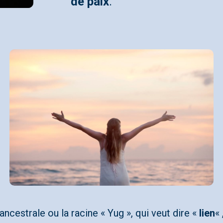
de paix
.
ancestrale ou la racine « Yug », qui veut dire «
lien
«