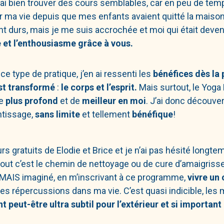
rai bien trouver des cours semblables, car en peu de te
 ma vie depuis que mes enfants avaient quitté la maison
ient durs, mais je me suis accrochée et moi qui était de
ie et l’enthousiasme grâce à vous.
e type de pratique, j’en ai ressenti les
bénéfices dès la
est transformé
:
le corps et l’esprit.
Mais surtout, le Yoga
de
plus profond
et de
meilleur en moi
. J’ai donc découv
ntissage,
sans limite
et tellement
bénéfique
!
ours gratuits de Elodie et Brice et je n’ai pas hésité longt
out c’est le chemin de nettoyage ou de cure d’amaigrissem
JAMAIS imaginé, en m’inscrivant à ce programme,
vivre un
 des répercussions dans ma vie. C’est quasi indicible, les
peut-être ultra subtil pour l’extérieur et si important d