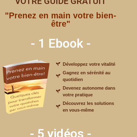
VOTRE GUIDE GRATUIT
"Prenez en main votre bien-
être"
ACT
TOUT sur le YOGA
- 1 Ebook -
LINI
Développez votre vitalité
Gagnez en sérénité au
quotidien
Devenez autonome dans
votre pratique
« Kundal » qui signifie
Découvrez les solutions
-aimé ».
en vous-même
t
l’énergie de la
- 5 vidéos -