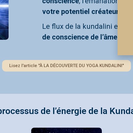
conscience
, l’émanation de 
votre potentiel créateur
.
Le flux de la kundalini est
l’
de conscience de l’âme
.
Lisez l'article "À LA DÉCOUVERTE DU YOGA KUNDALINI"
processus de l’énergie de la Kunda