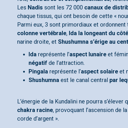
Les
Nadis
sont les 72 000
canaux de distri
chaque tissus, qui ont besoin de cette « nour
Parmi eux, 3 sont primordiaux et ordonnent 
colonne vertébrale
,
Ida la longeant du côt
narine droite, et
Shushumna s’érige au cen
Ida
représente l’
aspect lunaire
et fémini
négatif
de l’attraction.
Pingala
représente l’
aspect solaire
et m
Shushumna
est le canal central
par leq
L’énergie de la Kundalini ne pourra s’élever
chakra racine
, provoquant l’ascension de la
corde d’argent ».