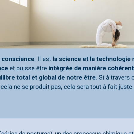
a conscience
. Il est
la science et la technologie
nce
et puisse être
intégrée de manière cohéren
ilibre total et global de notre être
. Si à travers
cela ne se produit pas, cela sera tout à fait juste
 (séries de postures), un des processus chimique et