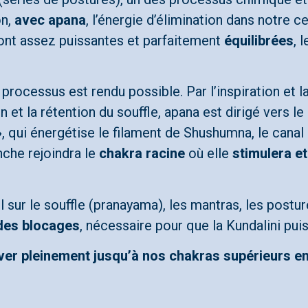
on,
avec apana
, l’énergie d’élimination dans notre c
sont assez puissantes et parfaitement
équilibrées
, 
processus est rendu possible. Par l’inspiration et l
on et la rétention du souffle, apana est dirigé vers le
»
, qui énergétise le filament de Shushumna, le canal 
anche rejoindra le
chakra racine
où elle
stimulera et
il sur le souffle (pranayama), les mantras, les post
des blocages
, nécessaire pour que la Kundalini pui
lever pleinement jusqu’à nos chakras supérieurs en