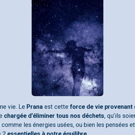
nne vie. Le
Prana
est cette
force de vie provenant 
ie
chargée d’éliminer tous nos déchets
, qu’ils so
s, comme les énergies usées, ou bien les pensées et
s 2
essentielles à notre équilibre
.