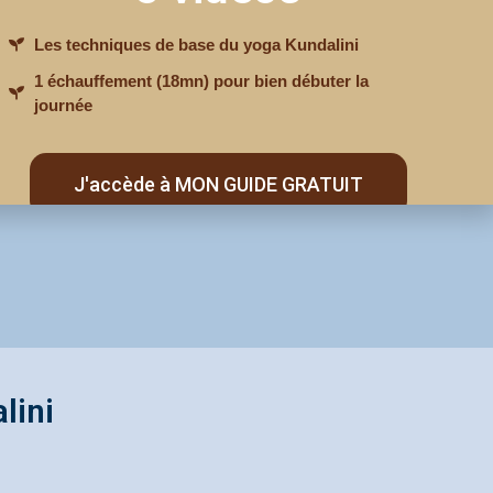
votre âme. Elle est
Les techniques de base du yoga Kundalini
1 échauffement (18mn) pour bien débuter la
ouverture de l’énergie
journée
J'accède à MON GUIDE GRATUIT
lini