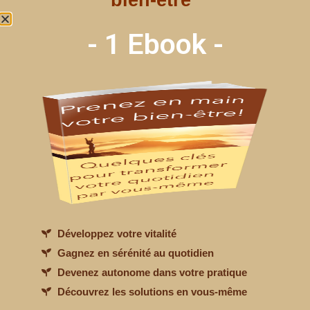
bien-être"
- 1 Ebook -
Modele article V2
Introduction de l’article :
Développez votre vitalité
objectif faire un résumé de ce que
Gagnez en sérénité au quotidien
va lire l’internaute(un teaser)
Devenez autonome dans votre pratique
Cela ressemblait aux gros
Découvrez les solutions en vous-même
ordinateurs que David avait pu voir