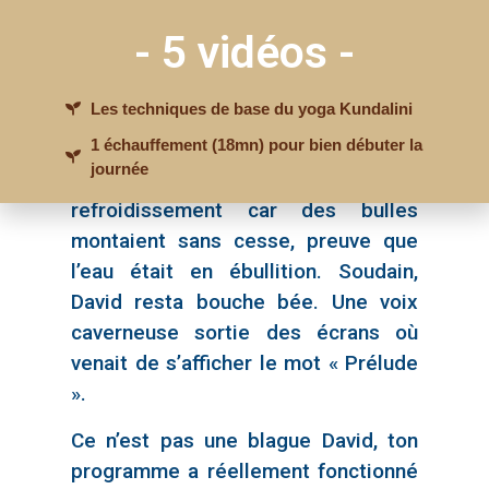
dans des films de science fiction.
- 5 vidéos -
Beaucoup de petites lumières
indiquaient qu’il était en fonction. À
Les techniques de base du yoga Kundalini
la base, une sorte d’aquarium avait
1 échauffement (18mn) pour bien débuter la
été installé tout autour.
journée
Certainement le système de
refroidissement car des bulles
montaient sans cesse, preuve que
J'accède à MON GUIDE
GRATUIT
l’eau était en ébullition. Soudain,
David resta bouche bée. Une voix
caverneuse sortie des écrans où
venait de s’afficher le mot « Prélude
».
Ce n’est pas une blague David, ton
programme a réellement fonctionné